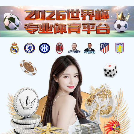
注册入口
星空app入口
APP与网页版入
口｜畅享全球体育赛事与数据
服务
欢迎访问
星空app入口
，提供全面覆盖足球、篮
球、电竞等项目的赛事资讯与数据内容， 支持
APP下载
与
网页使用
，每日同步更新千场比
赛，聚焦热门体育内容， 助您轻松获取赛事动
态，掌握比赛节奏。