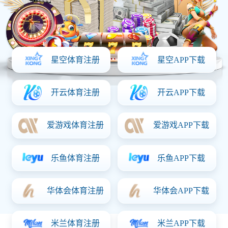
手机App
网页版
王霜与路易斯维尔竞技谈崩，美职
联球队疑似压价引争议
2026-06-05 19:40
72 次阅读
首页
/
体育焦点
中国女足核心王霜与美国女足联赛球队路易斯维尔竞