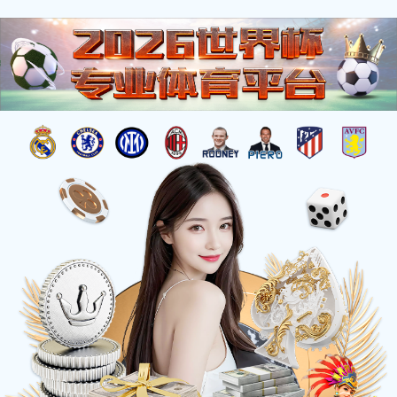
注册入口
下载 星空app入口 App · 体验未
来赛事方式
将专业数据分析、互动社群与比分推送整合于一体，
星空app入口为体育迷量身打造。
极速比分
互动社区
AI 分析
App Store 下载