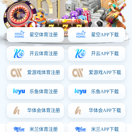
Google Play 获取
星空app入口安全模块矩阵
平台以模块化架构构建安全基底，覆盖星空app入口各类应
用场景。
账户防护
结合行为验证和环境识别技术，增强用户身份识别与操作安
全。