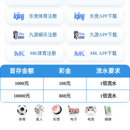
访问控制
引入多层权限结构，为敏感操作提供更精准的准入机制。
数据加密
平台数据经双向加密处理，防止非法访问与未授权泄露。